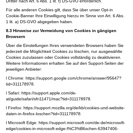
Dritter nach Art. 6 Abs. 1 lit. f) DS-GVO erforderlich.
Für alle anderen Cookies gilt, dass Sie über unser Opt-in
Cookie-Banner Ihre Einwilligung hierzu im Sinne von Art. 6 Abs.
1 lit. a) DS-GVO abgegeben haben.
8.3 Hinweise zur Vermeidung von Cookies in gängigen
Browsern
Über die Einstellungen Ihres verwendeten Browsers haben Sie
jederzeit die Möglichkeit Cookies zu löschen, nur ausgewählte
Cookies zuzulassen oder Cookies vollständig zu deaktivieren.
Weitere Informationen erhalten Sie auf den Support-Seiten der
jeweiligen Anbieter:
l Chrome: https://support.google.com/chrome/answer/95647?
tid=311178978.
l Safari: https://support.apple.com/de-
at/guide/safari/sfri11471/mac?tid=311178978.
l Firefox: https://support.mozilla.org/de/kb/cookies-und-website-
daten-in-firefox-loschen?tid=311178978.
l Microsoft Edge: https://support.microsoft.com/de-de/microsoft-
edge/cookies-in-microsoft-edge-l%C3%B6schen-63947406-